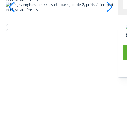
-
+
×
×