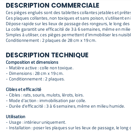
DESCRIPTION COMMERCIALE
Ces pièges englués sont des tablettes collantes jetables et prêtes 
Ces plaques collantes, non toxiques et sans poison, s'utilisent en 
Dépose rapide sur les lieux de passage des rongeurs, le long de
La colle garantit une efficacité de 3 à 6 semaines, même en mili
Simples à utiliser, ces pièges permettent d'immobiliser les nuisib
Conditionnement : 2 plaques de 28 cm x 19 cm.
DESCRIPTION TECHNIQUE
Composition et dimensions
- Matière active : colle non toxique.
- Dimensions : 28 cm x 19 cm.
- Conditionnement : 2 plaques.
Cibles et efficacité
- Cibles : rats, souris, mulots, lérots, loirs.
- Mode d'action : immobilisation par colle.
- Durée d'efficacité : 3 à 6 semaines, même en milieu humide.
Utilisation
- Usage : intérieur uniquement.
- Installation : poser les plaques sur les lieux de passage, le lo