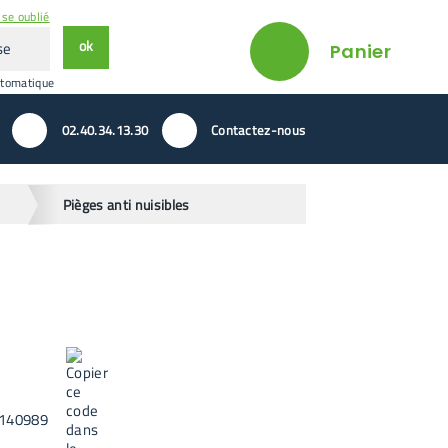
se oublié
ok
Panier
utomatique
02.40.34.13.30
Contactez-nous
Pièges anti nuisibles
140989