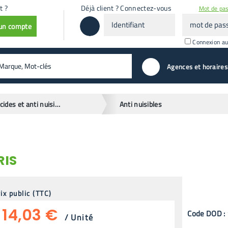
t ?
Déjà client ? Connectez-vous
Mot de pas
Identifiant
mot
 un compte
de
passe
Connexion a
valider
Agences et horaires
Insecticides et anti nuisibles
Anti nuisibles
RIS
ix public (TTC)
14,03 €
Code
DOD
:
/
Unité