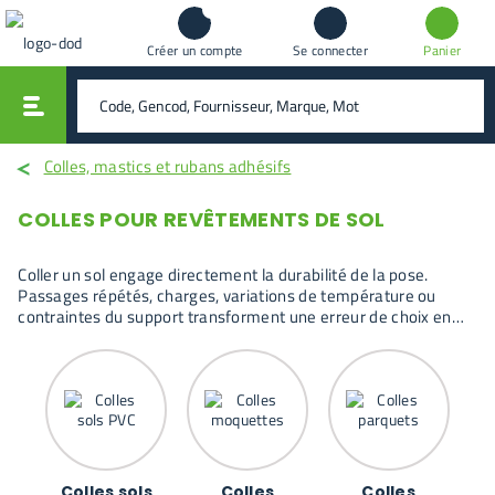
Créer un compte
Se connecter
Panier
vali
rechercher
Colles, mastics et rubans adhésifs
COLLES POUR REVÊTEMENTS DE SOL
Coller un sol engage directement la durabilité de la pose.
Passages répétés, charges, variations de température ou
contraintes du support transforment une erreur de choix en
décollement, soulèvement ou usure prématurée. Les colles
sols sont utilisées lorsque l’adhérence doit rester fiable malgré
les sollicitations quotidiennes.
Colles sols
Colles
Colles