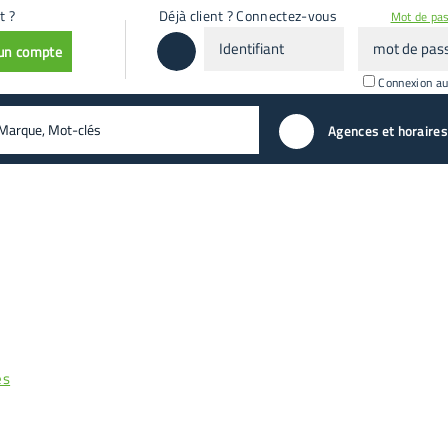
t ?
Déjà client ? Connectez-vous
Mot de pas
Identifiant
mot
 un compte
de
passe
Connexion a
valider
Agences et horaires
es