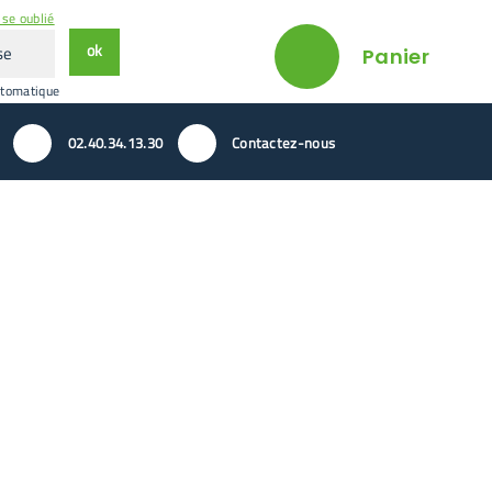
se oublié
ok
Panier
utomatique
02.40.34.13.30
Contactez-nous