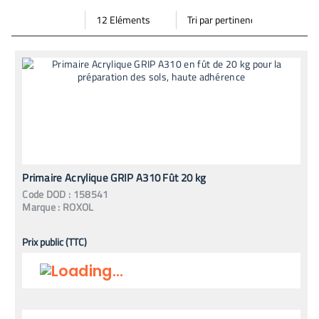
Par
Trier
Mode vignette
Mode bande
page
par
Primaire Acrylique GRIP A310 Fût 20 kg
Code
DOD
:
158541
Marque :
ROXOL
Prix public (TTC)