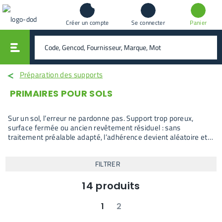
Créer un compte
Se connecter
Panier
vali
rechercher
Préparation des supports
PRIMAIRES POUR SOLS
Sur un sol, l’erreur ne pardonne pas. Support trop poreux,
surface fermée ou ancien revêtement résiduel : sans
traitement préalable adapté, l’adhérence devient aléatoire et
les défauts apparaissent après séchage. Les primaires pour
sols interviennent précisément à ce moment, lorsque le
FILTRER
support impose une régulation avant toute application
ultérieure.
14
produits
1
2
suivant
dernier