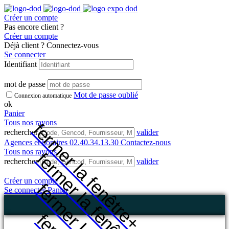
Créer un compte
Pas encore client ?
Créer un compte
Déjà client ? Connectez-vous
Se connecter
Identifiant
mot de passe
Mot de passe oublié
Connexion automatique
ok
Panier
Tous nos rayons
fermer la fenêtre
rechercher
valider
Agences et horaires
02.40.34.13.30
Contactez-nous
Tous nos rayons
fermer la fenêtre
rechercher
valider
Créer un compte
Se connecter
Panier
+