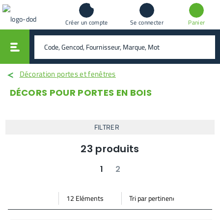
Créer un compte
Se connecter
Panier
vali
rechercher
Décoration portes et fenêtres
DÉCORS POUR PORTES EN BOIS
FILTRER
23
produits
1
2
suivant
dernier
Par
Trier
Mode vignette
Mode bande
page
par