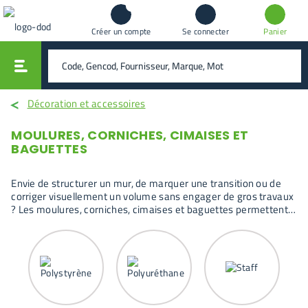
Créer un compte
Se connecter
Panier
vali
rechercher
Décoration et accessoires
MOULURES, CORNICHES, CIMAISES ET
BAGUETTES
Envie de structurer un mur, de marquer une transition ou de
corriger visuellement un volume sans engager de gros travaux
? Les moulures, corniches, cimaises et baguettes permettent
d’habiller murs et plafonds, de souligner une architecture
existante et de créer des finitions nettes, à condition de choisir
un matériau et un profil adaptés à l’espace.