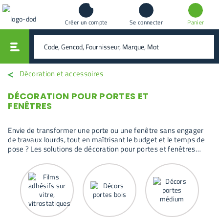
Créer un compte
Se connecter
Panier
vali
rechercher
Décoration et accessoires
DÉCORATION POUR PORTES ET
FENÊTRES
Envie de transformer une porte ou une fenêtre sans engager
de travaux lourds, tout en maîtrisant le budget et le temps de
pose ? Les solutions de décoration pour portes et fenêtres
permettent de modifier l’aspect visuel, de préserver l’intimité
ou de personnaliser un espace, avec des produits conçus pour
s’adapter aux supports existants et à un usage quotidien.