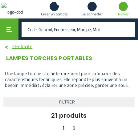
Créer un compte
Se connecter
Panier
vali
rechercher
Electricité
LAMPES TORCHES PORTABLES
Une lampe torche s’achète rarement pour comparer des
caractéristiques techniques. Elle répond le plus souvent à un
besoin immédiat : éclairer une zone précise, garder une source
lumineuse disponible ou intervenir rapidement dans un espace
peu éclairé. Les modèles présents couvrent ces usages
FILTRER
d’appoint, du format compact à la torche plus puissante,
jusqu’aux lampes frontales pour un éclairage mains libres.
21
produits
1
2
suivant
dernier