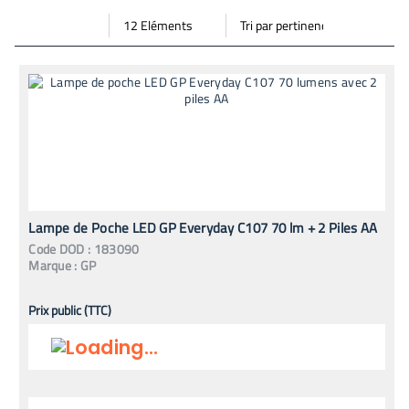
Par
Trier
Mode vignette
Mode bande
page
par
Lampe de Poche LED GP Everyday C107 70 lm + 2 Piles AA
Code
DOD
:
183090
Marque :
GP
Prix public (TTC)