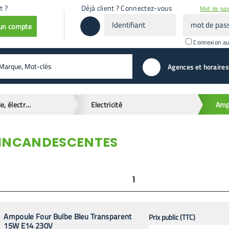
t ?
Déjà client ? Connectez-vous
Mot de pas
Identifiant
mot
 un compte
de
passe
Connexion a
valider
Agences et horaires
Quincaillerie, électricité et chauffage
Electricité
INCANDESCENTES
1
Ampoule Four Bulbe Bleu Transparent
Prix public (TTC)
15W E14 230V