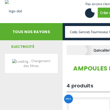
Pas encore clien
Créer
rechercher
TOUS NOS RAYONS
ELECTRICITÉ
home
Chargement
des filtres
AMPOULES 
retour en arrière
4
produits
nouv.