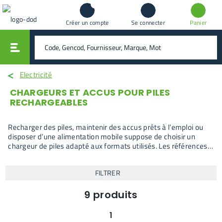
Créer un compte
Se connecter
Panier
vali
rechercher
Electricité
CHARGEURS ET ACCUS POUR PILES
RECHARGEABLES
Recharger des piles, maintenir des accus prêts à l’emploi ou
disposer d’une alimentation mobile suppose de choisir un
chargeur de piles adapté aux formats utilisés. Les références
proposées couvrent les besoins courants en recharge
domestique, en atelier ou en déplacement. Le choix se fait
FILTRER
d’abord selon les formats de piles à recharger et la fréquence
d’utilisation, puis sur le type d’alimentation ou de contrôle
souhaité.
9
produits
1