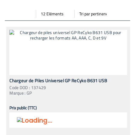
Par
Trier
Mode vignette
Mode bande
page
par
Chargeur de Piles Universel GP ReCyko B631 USB
Code
DOD
:
137429
Marque :
GP
Prix public (TTC)