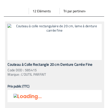
Par
Trier
Mode vignette
Mode bande
page
par
Couteau à Colle Rectangle 20 cm Denture Carrée Fine
Code
DOD
:
585415
Marque :
L'OUTIL PARFAIT
Prix public (TTC)