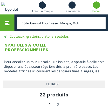
Créer un compte
Se connecter
Panier
vali
rechercher
Couteaux, grattoirs, platoirs, spatules
SPATULES À COLLE
PROFESSIONNELLES
Pour encoller un mur, un sol ou un isolant, la spatule à colle doit
déposer une épaisseur régulière dès la première passe. Les
modèles affichés ici couvrent les dentures fines à larges, les
lames fixes ou interchangeables et les formats muraux ou sol
selon le produit utilisé. L’objectif reste le même : choisir une
FILTRER
spatule à colle adaptée au débit de colle attendu et à la
surface à couvrir.
22
produits
1
2
suivant
dernier