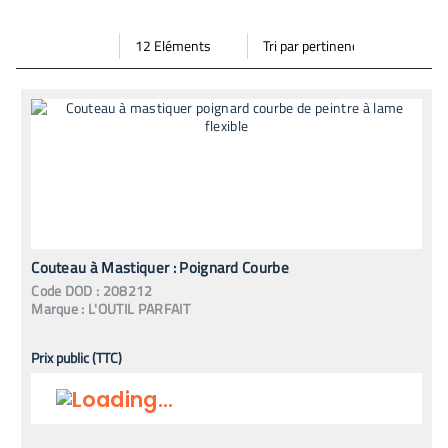
Par
Trier
Mode vignette
Mode bande
page
par
Couteau à Mastiquer : Poignard Courbe
Code
DOD
:
208212
Marque :
L'OUTIL PARFAIT
Prix public (TTC)