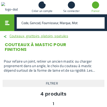
Créer un compte
Se connecter
Panier
vali
rechercher
Couteaux, grattoirs, platoirs, spatules
COUTEAUX À MASTIC POUR
FINITIONS
Pour refaire un joint, retirer un ancien mastic ou charger
proprement dans un angle, le choix du couteau à mastic
dépend surtout de la forme de lame et de sa rigidité. Les
modèles présents ici couvrent le démasticage, l’application en
cordon et la reprise fine sans passer sur un couteau à enduire
FILTRER
trop large. La sélection permet de comparer directement
lames droites, courbes ou biseautées selon le geste à
effectuer.
4
produits
1