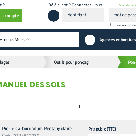
t ?
Déjà client ? Connectez-vous
Mot de pas
Identifiant
mot
 un compte
de
passe
Connexion a
valider
Agences et horaires
llages
Outils pour ponçage manuel
ANUEL DES SOLS
1
Pierre Carborundum Rectangulaire
Prix public (TTC)
Code
DOD
:
512230