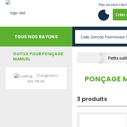
Pas encore clien
Créer
rechercher
TOUS NOS RAYONS
OUTILS POUR PONÇAGE
home
Petits outi
MANUEL
Chargement
PONÇAGE M
retour en arrière
des filtres
3
produits