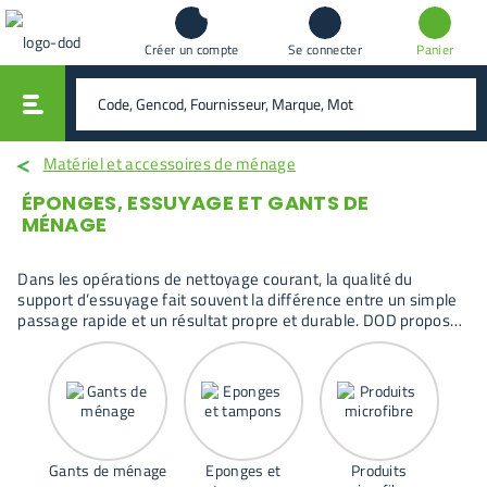
Créer un compte
Se connecter
Panier
vali
rechercher
Matériel et accessoires de ménage
ÉPONGES, ESSUYAGE ET GANTS DE
MÉNAGE
Dans les opérations de nettoyage courant, la qualité du
support d’essuyage fait souvent la différence entre un simple
passage rapide et un résultat propre et durable. DOD propose
ici une gamme complète d’éponges, microfibres, serpillières,
torchons techniques, lavettes et gants de ménage permettant
d’équiper efficacement cuisines, sanitaires, ateliers ou zones
de passage. Chaque solution répond à un usage précis :
décoller les salissures, absorber l’humidité, essuyer sans
traces ou protéger les mains lors des travaux prolongés.
Gants de ménage
Eponges et
Produits