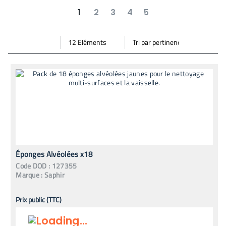
1
2
3
4
5
suivant
dernier
Par
Trier
Mode vignette
Mode bande
page
par
Éponges Alvéolées x18
Code
DOD
:
127355
Marque :
Saphir
Prix public (TTC)