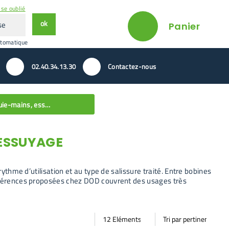
se oublié
ok
Panier
utomatique
02.40.34.13.30
Contactez-nous
Essuie-mains, essuie-tout, chiffons, lingettes
’ESSUYAGE
rythme d’utilisation et au type de salissure traité. Entre bobines
 références proposées chez DOD couvrent des usages très
Par
Trier
Mode vignette
Mode bande
page
par