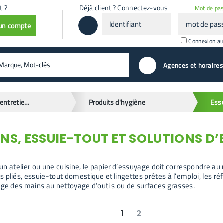
t ?
Déjà client ? Connectez-vous
Mot de pas
Identifiant
mot
 un compte
de
passe
Connexion a
valider
Agences et horaires
Droguerie, entretien et hygiène
Produits d'hygiène
NS, ESSUIE-TOUT ET SOLUTIONS D
, un atelier ou une cuisine, le papier d’essuyage doit correspondre au 
 pliés, essuie-tout domestique et lingettes prêtes à l’emploi, les
age des mains au nettoyage d’outils ou de surfaces grasses.
1
2
suivant
dernier