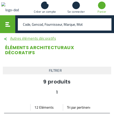
Créer un compte
Se connecter
Panier
vali
rechercher
Autres éléments décoratifs
ÉLÉMENTS ARCHITECTURAUX
DÉCORATIFS
FILTRER
9
produits
1
Par
Trier
Mode vignette
Mode bande
page
par