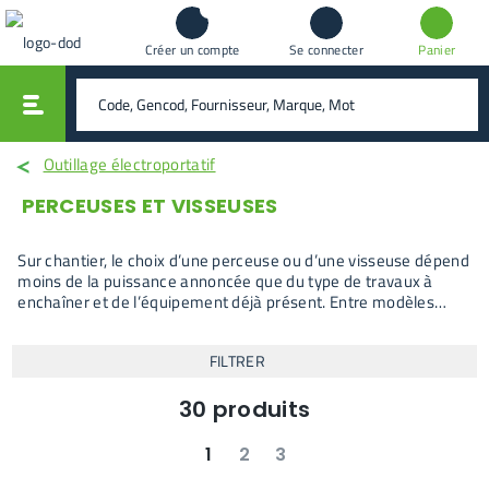
Créer un compte
Se connecter
Panier
vali
rechercher
Outillage électroportatif
PERCEUSES ET VISSEUSES
Sur chantier, le choix d’une perceuse ou d’une visseuse dépend
moins de la puissance annoncée que du type de travaux à
enchaîner et de l’équipement déjà présent. Entre modèles
compacts pour vissage courant, versions à percussion pour
supports durs et clés à choc pour serrages mécaniques, les
FILTRER
outils affichés ici couvrent des usages qui ne se remplacent
pas entre eux. La comparaison se joue sur le couple réel,
l’autonomie et la cohérence des kits proposés.
30
produits
1
2
3
suivant
dernier