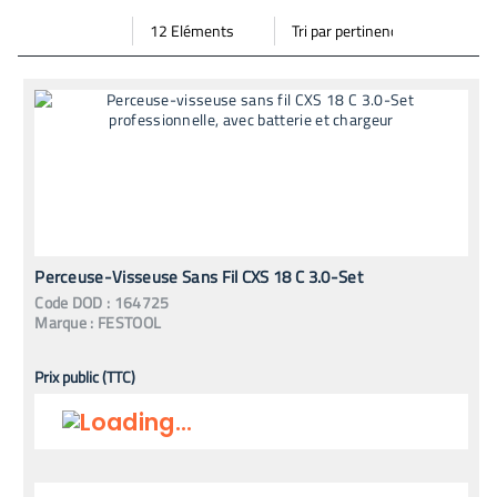
Par
Trier
Mode vignette
Mode bande
page
par
Perceuse-Visseuse Sans Fil CXS 18 C 3.0-Set
Code
DOD
:
164725
Marque :
FESTOOL
Prix public (TTC)