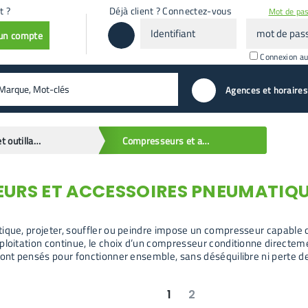
t ?
Déjà client ? Connectez-vous
Mot de pas
Identifiant
mot
 un compte
de
passe
Connexion a
valider
Agences et horaires
Matériels et outillages
Compresseurs et accessoires
URS ET ACCESSOIRES PNEUMATIQ
ique, projeter, souffler ou peindre impose un compresseur capable de
ploitation continue, le choix d’un compresseur conditionne directe
sont pensés pour fonctionner ensemble, sans déséquilibre ni perte 
1
2
suivant
dernier