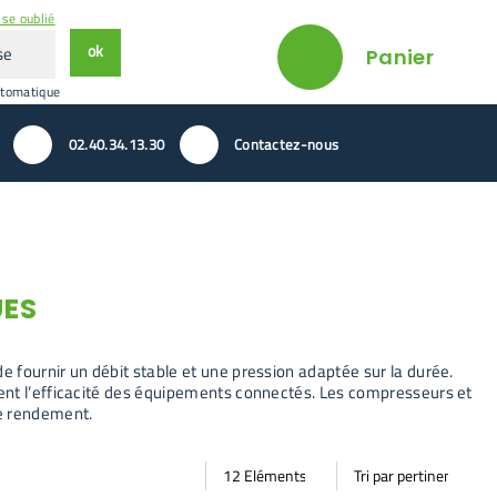
se oublié
ok
Panier
utomatique
02.40.34.13.30
Contactez-nous
UES
 fournir un débit stable et une pression adaptée sur la durée.
ment l’efficacité des équipements connectés. Les compresseurs et
de rendement.
Par
Trier
Mode vignette
Mode bande
page
par