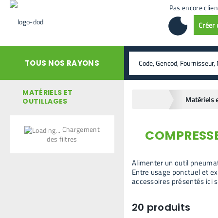
Pas encore clien
Créer
rechercher
TOUS NOS RAYONS
MATÉRIELS ET
home
OUTILLAGES
Chargement
COMPRESSE
retour en arrière
des filtres
Alimenter un outil pneumat
Entre usage ponctuel et ex
accessoires présentés ici 
20
produits