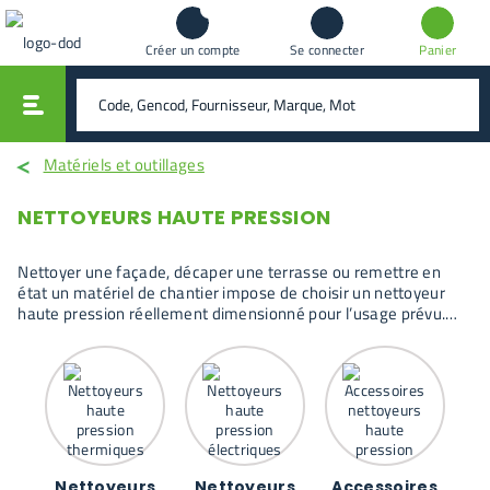
Créer un compte
Se connecter
Panier
vali
rechercher
Matériels et outillages
NETTOYEURS HAUTE PRESSION
Nettoyer une façade, décaper une terrasse ou remettre en
état un matériel de chantier impose de choisir un nettoyeur
haute pression réellement dimensionné pour l’usage prévu.
Pression, débit, type de motorisation et durée d’utilisation font
rapidement la différence entre une machine efficace et un
équipement sous-exploité. Les modèles présentés ici couvrent
des besoins allant de l’entretien ponctuel aux interventions
régulières sur surfaces fortement encrassées.
Nettoyeurs
Nettoyeurs
Accessoires