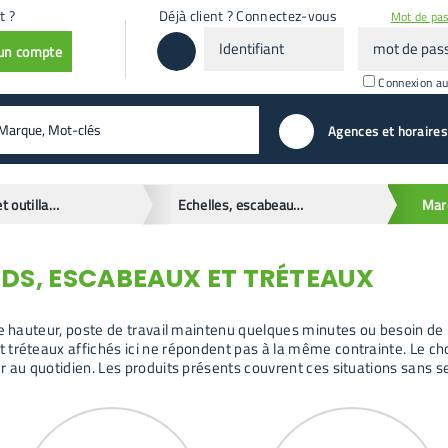
t ?
Déjà client ? Connectez-vous
Mot de pas
Identifiant
mot
 un compte
de
passe
Connexion a
valider
Agences et horaires
Matériels et outillages
Echelles, escabeaux et échafaudages
DS, ESCABEAUX ET TRÉTEAUX
le hauteur, poste de travail maintenu quelques minutes ou besoin de 
réteaux affichés ici ne répondent pas à la même contrainte. Le choix 
r au quotidien. Les produits présents couvrent ces situations sans s