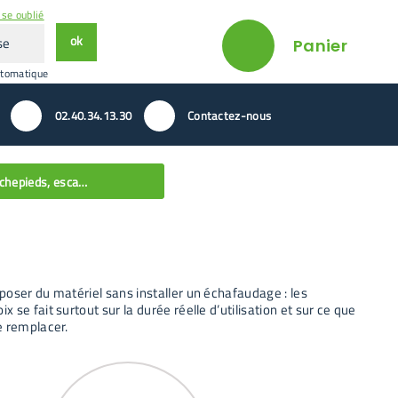
se oublié
ok
Panier
utomatique
02.40.34.13.30
Contactez-nous
Marchepieds, escabeaux, tréteaux
poser du matériel sans installer un échafaudage : les
se fait surtout sur la durée réelle d’utilisation et sur ce que
e remplacer.