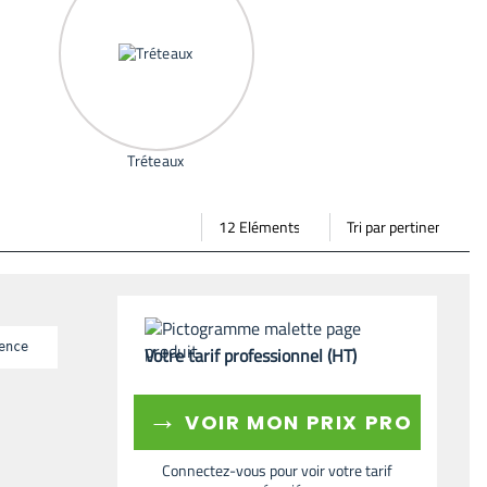
Tréteaux
Par
Trier
Mode vignette
Mode bande
page
par
ence
Votre tarif professionnel (HT)
→
VOIR MON PRIX PRO
Connectez-vous pour voir votre tarif