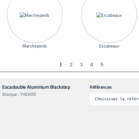
Marchepieds
Escabeaux
1
2
3
4
5
suivant
dernier
Escadouble Aluminium Blackstep
Références
Marque :
THEARD
Choisissez la référ