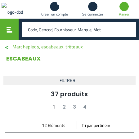
Créer un compte
Se connecter
Panier
vali
rechercher
Marchepieds, escabeaux, tréteaux
ESCABEAUX
FILTRER
37
produits
1
2
3
4
suivant
dernier
Par
Trier
Mode vignette
Mode bande
page
par