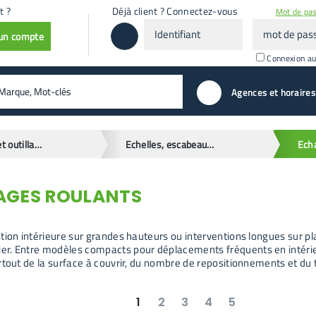
t ?
Déjà client ? Connectez-vous
Mot de pas
Identifiant
mot
 un compte
de
passe
Connexion a
valider
Agences et horaires
Matériels et outillages
Echelles, escabeaux et échafaudages
AGES ROULANTS
tion intérieure sur grandes hauteurs ou interventions longues sur pla
. Entre modèles compacts pour déplacements fréquents en intérieur
rtout de la surface à couvrir, du nombre de repositionnements et d
1
2
3
4
5
suivant
dernier