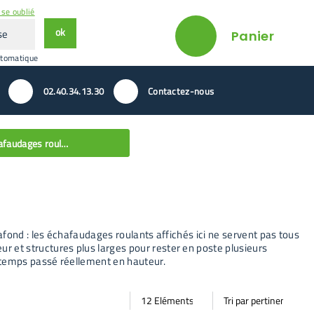
se oublié
ok
Panier
utomatique
02.40.34.13.30
Contactez-nous
Echafaudages roulants
fond : les échafaudages roulants affichés ici ne servent pas tous
 et structures plus larges pour rester en poste plusieurs
u temps passé réellement en hauteur.
Par
Trier
Mode vignette
Mode bande
page
par