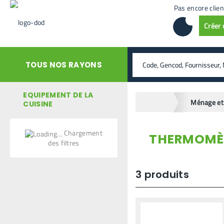
Pas encore clien
Créer
rechercher
TOUS NOS RAYONS
EQUIPEMENT DE LA
home
CUISINE
Chargement
THERMOMÈT
retour en arrière
des filtres
3
produits