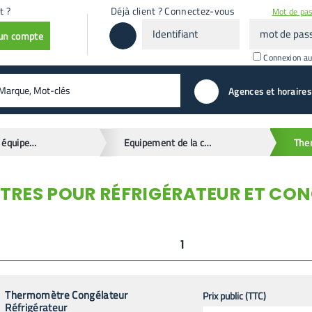
t ?
Déjà client ? Connectez-vous
Mot de pas
Identifiant
mot
 un compte
de
passe
Connexion a
valider
Agences et horaires
Ménage et équipement de la maison
Equipement de la cuisine
RES POUR RÉFRIGÉRATEUR ET CO
1
Thermomètre Congélateur
Prix public (TTC)
Réfrigérateur