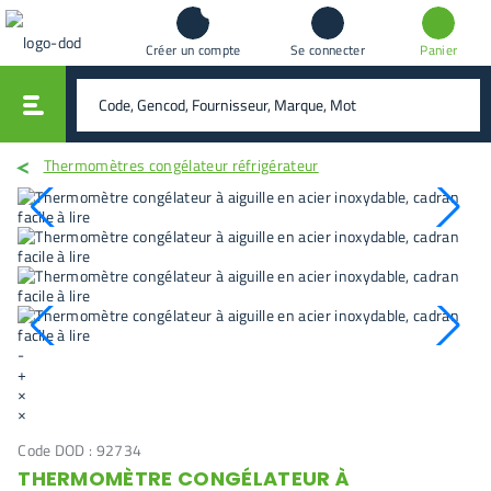
Créer un compte
Se connecter
Panier
vali
rechercher
Thermomètres congélateur réfrigérateur
-
+
×
×
Code DOD :
92734
THERMOMÈTRE CONGÉLATEUR À