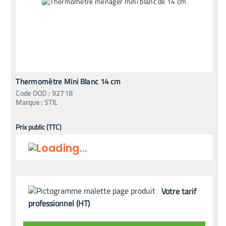
Thermomètre Mini Blanc 14 cm
Code
DOD
:
92718
Marque :
STIL
Prix public (TTC)
Votre tarif
professionnel (HT)