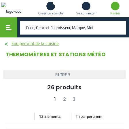
Créer un compte
Se connecter
Panier
vali
rechercher
Equipement de la cuisine
THERMOMÈTRES ET STATIONS MÉTÉO
FILTRER
26
produits
1
2
3
suivant
dernier
Par
Trier
Mode vignette
Mode bande
page
par