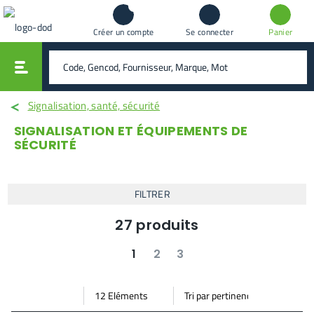
Créer un compte
Se connecter
Panier
vali
rechercher
Signalisation, santé, sécurité
SIGNALISATION ET ÉQUIPEMENTS DE
SÉCURITÉ
FILTRER
27
produits
1
2
3
suivant
dernier
Par
Trier
Mode vignette
Mode bande
page
par