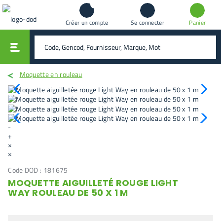
Créer un compte
Se connecter
Panier
vali
rechercher
Moquette en rouleau
-
+
×
×
Code DOD :
181675
MOQUETTE AIGUILLETÉ ROUGE LIGHT
WAY ROULEAU DE 50 X 1 M