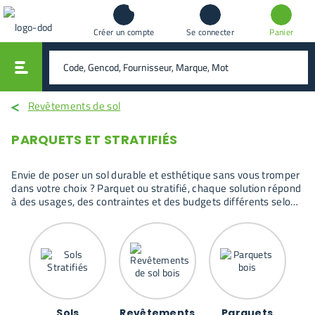
Créer un compte
Se connecter
Panier
vali
rechercher
Revêtements de sol
PARQUETS ET STRATIFIÉS
Envie de poser un sol durable et esthétique sans vous tromper
dans votre choix ? Parquet ou stratifié, chaque solution répond
à des usages, des contraintes et des budgets différents selon
la pièce et l’intensité de passage. Cette sélection permet de
comparer facilement les options disponibles pour choisir un
revêtement de sol cohérent avec votre projet.
Sols
Revêtements
Parquets