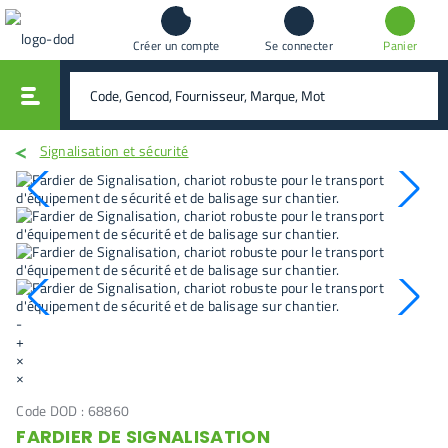
Créer un compte
Se connecter
Panier
vali
rechercher
Signalisation et sécurité
-
+
×
×
Code DOD :
68860
FARDIER DE SIGNALISATION