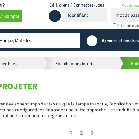
t ?
Déjà client ? Connectez-vous
Mot de pas
Identifiant
mot
 un compte
de
passe
Connexion a
valider
Agences et horaires
Enduits, ciments et mortiers
Enduits murs intérieurs
Endu
 PROJETER
ter deviennent importantes ou que le temps manque, l’application man
certaines configurations imposent une autre approche. Les enduits à pr
rvant une correction homogène du mur.
1
2
3
suivant
dernier