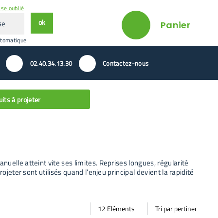
se oublié
ok
Panier
utomatique
02.40.34.13.30
Contactez-nous
its à projeter
uelle atteint vite ses limites. Reprises longues, régularité
ojeter sont utilisés quand l’enjeu principal devient la rapidité
Par
Trier
Mode vignette
Mode bande
page
par