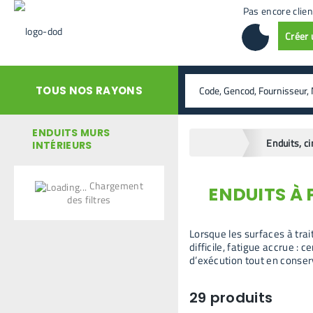
Pas encore clien
Créer
rechercher
TOUS NOS RAYONS
ENDUITS MURS
home
INTÉRIEURS
Chargement
ENDUITS À
retour en arrière
des filtres
Lorsque les surfaces à trai
difficile, fatigue accrue : 
d’exécution tout en conse
29
produits