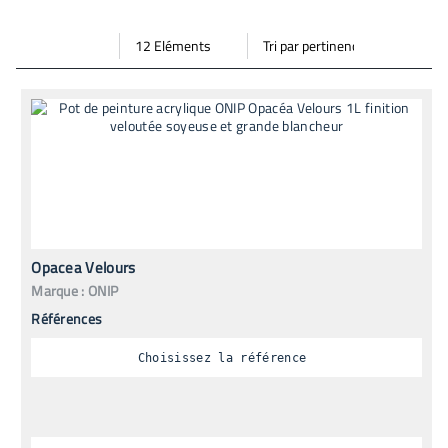
Par
Trier
Mode vignette
Mode bande
page
par
Opacea Velours
Marque :
ONIP
Références
Choisissez la référence