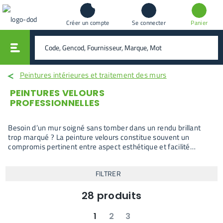
Créer un compte
Se connecter
Panier
vali
rechercher
Peintures intérieures et traitement des murs
PEINTURES VELOURS
PROFESSIONNELLES
Besoin d’un mur soigné sans tomber dans un rendu brillant
trop marqué ? La peinture velours constitue souvent un
compromis pertinent entre aspect esthétique et facilité
d’entretien, notamment dans les pièces où les murs restent
visibles et sollicités.
FILTRER
28
produits
1
2
3
suivant
dernier