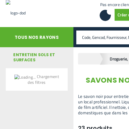
Pas encore clien
Créer
rechercher
TOUS NOS RAYONS
ENTRETIEN SOLS ET
home
SURFACES
Chargement
SAVONS NOI
retour en arrière
des filtres
Le savon noir pour entretie
un local professionnel. Liqu
de film artificiel. Il netto
domestiques que dans les u
23
produits