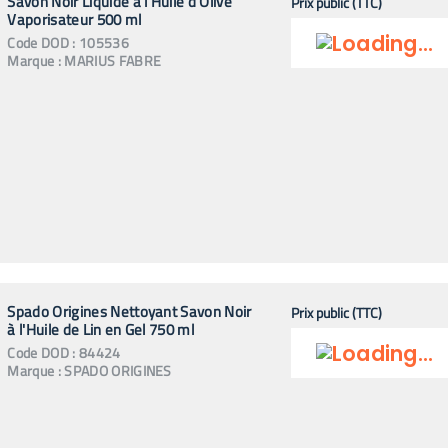
Savon Noir Liquide à l'Huile d'Olive
Prix public (TTC)
Vaporisateur 500 ml
Code
DOD
:
105536
Marque :
MARIUS FABRE
Spado Origines Nettoyant Savon Noir
Prix public (TTC)
à l'Huile de Lin en Gel 750 ml
Code
DOD
:
84424
Marque :
SPADO ORIGINES