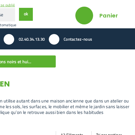
se oublié
ok
Panier
utomatique
02.40.34.13.30
Contactez-nous
Savons noirs et huiles de lin
IEN
’on utilise autant dans une maison ancienne que dans un atelier ou
gne les sols, les surfaces, le mobilier et même le jardin sans laisser
explique qu’on le retrouve aussi bien dans les habitudes
Par
Trier
Mode vignette
Mode bande