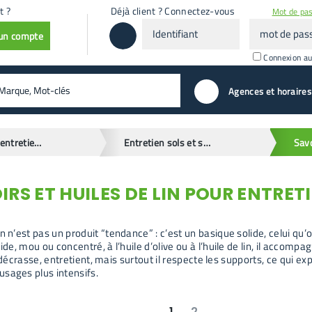
t ?
Déjà client ? Connectez-vous
Mot de pas
Identifiant
mot
 un compte
de
passe
Connexion a
valider
Agences et horaires
Droguerie, entretien et hygiène
Entretien sols et surfaces
RS ET HUILES DE LIN POUR ENTRET
n n’est pas un produit “tendance” : c’est un basique solide, celui qu
ide, mou ou concentré, à l’huile d’olive ou à l’huile de lin, il accompa
ie, décrasse, entretient, mais surtout il respecte les supports, ce qui 
sages plus intensifs.
1
2