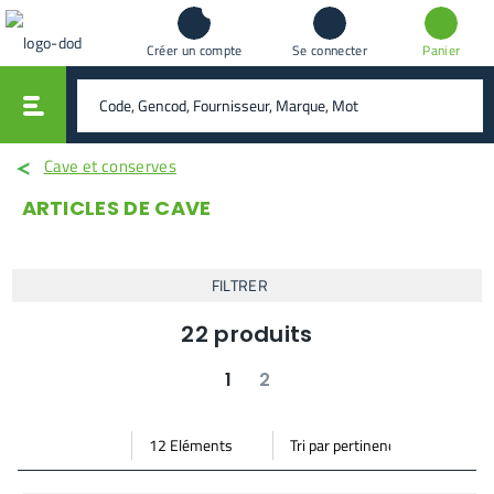
Créer un compte
Se connecter
Panier
vali
rechercher
Cave et conserves
ARTICLES DE CAVE
FILTRER
22
produits
1
2
suivant
dernier
Par
Trier
Mode vignette
Mode bande
page
par