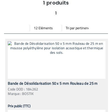
1
produits
1
Par
Trier
Mode vignette
Mode bande
page
par
Bande de Désolidarisation 50 x 5 mm Rouleau de 25 m
Code
DOD
:
184262
Marque :
BOSTIK
Prix public (TTC)