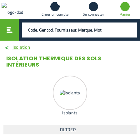
Créer un compte
Se connecter
Panier
vali
rechercher
Isolation
ISOLATION THERMIQUE DES SOLS
INTÉRIEURS
Isolants
FILTRER