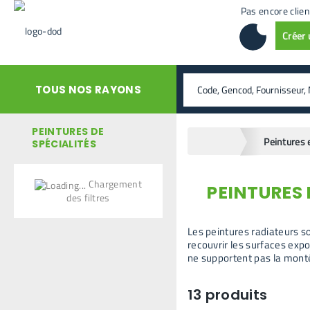
Pas encore clien
Créer
rechercher
TOUS NOS RAYONS
PEINTURES DE
home
Peintures 
SPÉCIALITÉS
Chargement
PEINTURES
retour en arrière
des filtres
Les peintures radiateurs s
recouvrir les surfaces exp
ne supportent pas la mont
13
produits