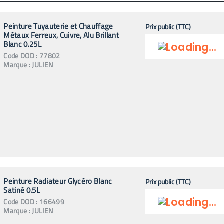
Peinture Tuyauterie et Chauffage
Prix public (TTC)
Métaux Ferreux, Cuivre, Alu Brillant
Blanc 0.25L
Code
DOD
:
77802
Marque :
JULIEN
Peinture Radiateur Glycéro Blanc
Prix public (TTC)
Satiné 0.5L
Code
DOD
:
166499
Marque :
JULIEN