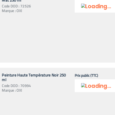
Mat 250 ml
Code
DOD
:
72526
Marque :
OXI
Peinture Haute Température Noir 250
Prix public (TTC)
ml
Code
DOD
:
70994
Marque :
OXI