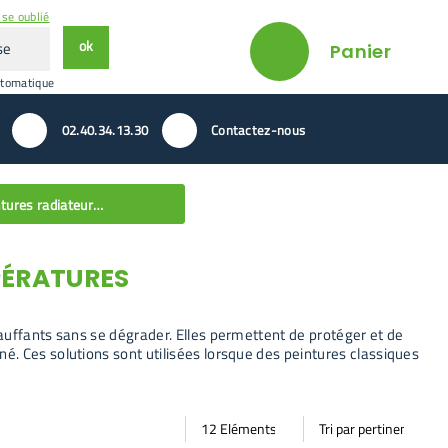
se oublié
ok
Panier
utomatique
02.40.34.13.30
Contactez-nous
Peintures radiateurs et hautes températures
PÉRATURES
auffants sans se dégrader. Elles permettent de protéger et de
é. Ces solutions sont utilisées lorsque des peintures classiques
Par
Trier
Mode vignette
Mode bande
page
par