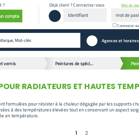
t ?
Déjà client ? Connectez-vous
Mot de pas
Identifiant
mot
 un compte
de
passe
Connexion a
valider
Agences et horaires
et vernis
Peintures de spécialités
 POUR RADIATEURS ET HAUTES TEM
ont formulées pour résister à la chaleur dégagée par les supports ch
osées à des températures élevées tout en conservant un aspect soign
ée en température.
1
2
suivant
dernier