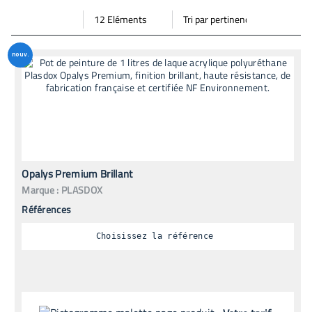
Par
Trier
Mode vignette
Mode bande
page
par
nouv.
Opalys Premium Brillant
Marque :
PLASDOX
Références
Choisissez la référence