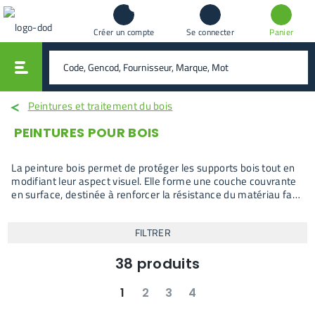
Créer un compte
Se connecter
Panier
vali
rechercher
Peintures et traitement du bois
PEINTURES POUR BOIS
La peinture bois permet de protéger les supports bois tout en
modifiant leur aspect visuel. Elle forme une couche couvrante
en surface, destinée à renforcer la résistance du matériau face
aux agressions extérieures et à l’usage. Ce type de finition est
utilisé lorsque l’on souhaite allier protection durable et
FILTRER
transformation esthétique du bois.
38
produits
1
2
3
4
suivant
dernier