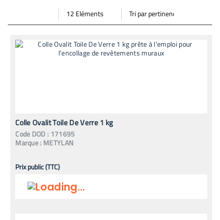
Par
Trier
Mode vignette
Mode bande
page
par
Colle Ovalit Toile De Verre 1 kg
Code
DOD
:
171695
Marque :
METYLAN
Prix public (TTC)