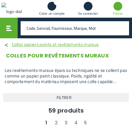
Créer un compte
Se connecter
Panier
vali
rechercher
Colles papiers peints et revêtements muraux
COLLES POUR REVÊTEMENTS MURAUX
Les revêtements muraux épais ou techniques ne se collent pas
comme un papier peint classique. Poids, rigidité et
comportement du matériau imposent une colle capable
d’assurer un maintien constant, sans glissement ni reprise
après la pose. Les colles revêtements muraux proposées ici
FILTRER
sont utilisées lorsque l’adhérence doit rester fiable sur toute la
surface, y compris sur des murs sollicités ou irréguliers.
59
produits
1
2
3
4
5
suivant
dernier