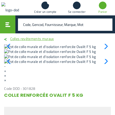
Créer un compte
Se connecter
Panier
vali
rechercher
Colles revêtements muraux
-
+
×
×
Code DOD :
301828
COLLE RENFORCÉE OVALIT F 5 KG