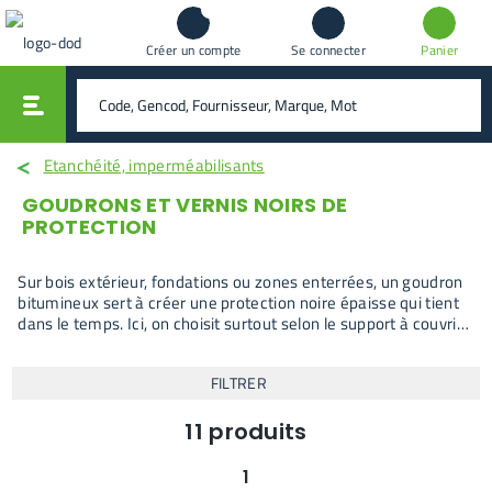
Créer un compte
Se connecter
Panier
vali
rechercher
Etanchéité, imperméabilisants
GOUDRONS ET VERNIS NOIRS DE
PROTECTION
Sur bois extérieur, fondations ou zones enterrées, un goudron
bitumineux sert à créer une protection noire épaisse qui tient
dans le temps. Ici, on choisit surtout selon le support à couvrir
et la surface réelle : traitement bois, vernis noir pour toiture ou
protection de fondations. Les produits présents permettent de
FILTRER
protéger durablement sans passer sur une étanchéité
complète.
11
produits
1