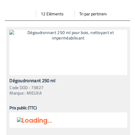
Par
Trier
Mode vignette
Mode bande
page
par
Dégoudronnant 250 ml
Code
DOD
:
73827
Marque :
MIEUXA
Prix public (TTC)