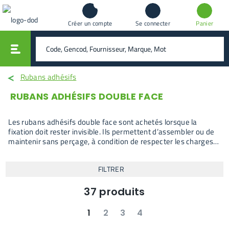
Créer un compte
Se connecter
Panier
vali
rechercher
Rubans adhésifs
RUBANS ADHÉSIFS DOUBLE FACE
Les rubans adhésifs double face sont achetés lorsque la
fixation doit rester invisible. Ils permettent d’assembler ou de
maintenir sans perçage, à condition de respecter les charges
et la durée prévues.
FILTRER
37
produits
1
2
3
4
suivant
dernier