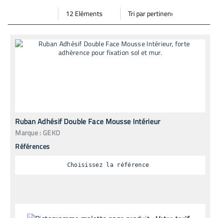
Par
Trier
Mode vignette
Mode bande
page
par
Ruban Adhésif Double Face Mousse Intérieur
Marque :
GEKO
Références
Choisissez la référence