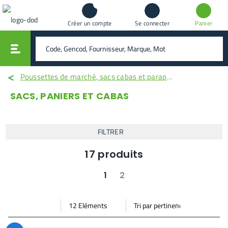
Créer un compte
Se connecter
Panier
vali
rechercher
Poussettes de marché, sacs cabas et parapluies
SACS, PANIERS ET CABAS
FILTRER
17
produits
1
2
suivant
dernier
Par
Trier
Mode vignette
Mode bande
page
par