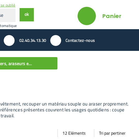
se oublié
ok
Panier
utomatique
02.40.34.13.30
Contactez-nous
Cutters, araseurs et lames
 un revêtement, recouper un matériau souple ou araser proprement.
 Les références présentes couvrent les usages quotidiens : coupe
travail.
Par
Trier
Mode vignette
Mode bande
page
par