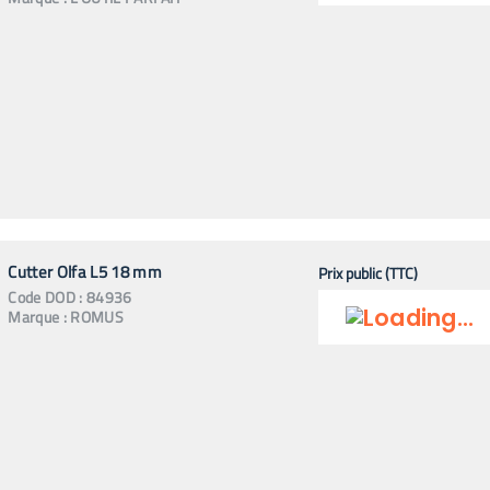
Cutter Olfa L5 18 mm
Prix public (TTC)
Code
DOD
:
84936
Marque :
ROMUS