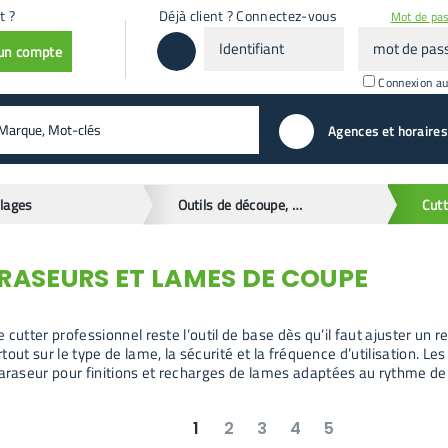
t ?
Déjà client ? Connectez-vous
Mot de pas
Identifiant
mot
 un compte
de
passe
Connexion a
valider
Agences et horaires
llages
Outils de découpe, cutters et scrapers
RASEURS ET LAMES DE COUPE
 le cutter professionnel reste l’outil de base dès qu’il faut ajuster
surtout sur le type de lame, la sécurité et la fréquence d’utilisation.
 araseur pour finitions et recharges de lames adaptées au rythme de 
1
2
3
4
5
suivant
dernier