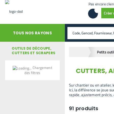
Pas encore clien
Créer
rechercher
TOUS NOS RAYONS
OUTILS DE DÉCOUPE,
home
Petits outi
CUTTERS ET SCRAPERS
Chargement
CUTTERS, A
retour en arrière
des filtres
Sur chantier ou en atelier,
Ici, la différence se joue 
rapide, ajustement précis,
91
produits