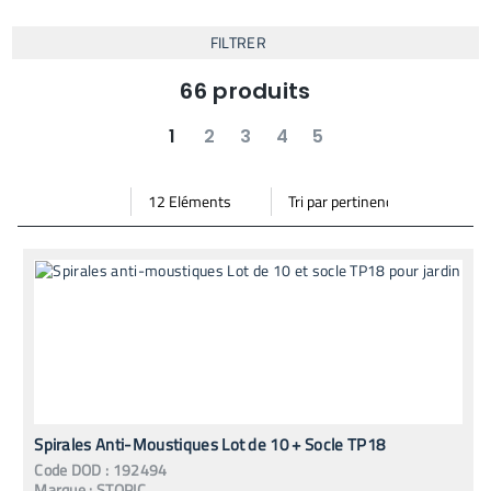
FILTRER
66
produits
1
2
3
4
5
suivant
dernier
Par
Trier
Mode vignette
Mode bande
page
par
Spirales Anti-Moustiques Lot de 10 + Socle TP18
Code
DOD
:
192494
Marque :
STOPIC