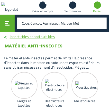
Créer un compte
Se connecter
Panier
vali
rechercher
Insecticides et anti nuisibles
MATÉRIEL ANTI-INSECTES
Le matériel anti-insectes permet de limiter la présence
d’insectes dans la maison ou autour des espaces extérieurs
sans utiliser nécessairement d’insecticides. Pièges,
destructeurs électriques ou moustiquaires constituent des
solutions complémentaires pour capturer, bloquer ou réduire la
présence de moustiques, mouches et autres insectes volants.
Ces équipements sont généralement utilisés dans les pièces
de vie, les cuisines, les terrasses ou près des ouvertures afin
de protéger les espaces où les insectes apparaissent le plus
souvent.
Pièges et
Destructeurs
Moustiquaires
tapettes
électriques