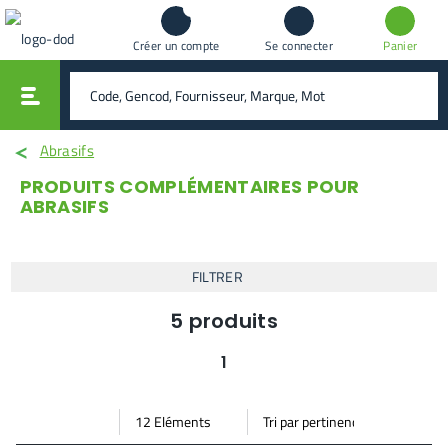
Créer un compte
Se connecter
Panier
vali
rechercher
Abrasifs
PRODUITS COMPLÉMENTAIRES POUR
ABRASIFS
FILTRER
5
produits
1
Par
Trier
Mode vignette
Mode bande
page
par