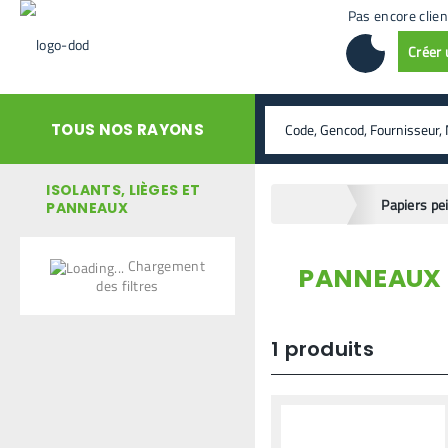
Pas encore clien
Créer
rechercher
TOUS NOS RAYONS
ISOLANTS, LIÈGES ET
home
PANNEAUX
Chargement
PANNEAUX
retour en arrière
des filtres
1
produits