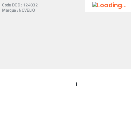
Code
DOD
:
124032
Marque :
NOVELIO
1