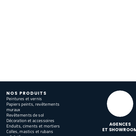
NOS PRODUITS
Peintures et vernis
Papiers peints, revêtements
muraux
Revêtements de sol
Décoration et accessoires
AGENCES
Enduits, ciments et mortiers
ET SHOWROO
Colles, mastics et rubans