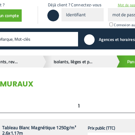
t ?
Déjà client ? Connectez-vous
Mot de pas
Identifiant
mot
 un compte
de
passe
Connexion a
valider
Agences et horaires
Papiers peints, revêtements muraux
Isolants, lièges et panneaux
Pan
 MURAUX
1
Tableau Blanc Magnétique 1250g/m²
Prix public (TTC)
2.6x1.17m