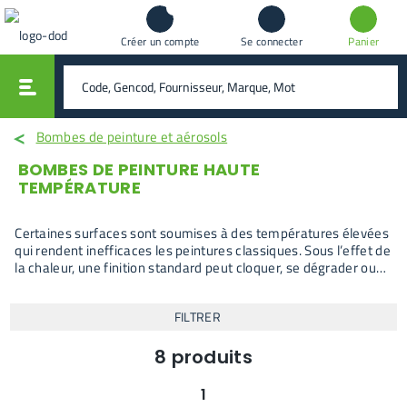
Créer un compte
Se connecter
Panier
vali
rechercher
Bombes de peinture et aérosols
BOMBES DE PEINTURE HAUTE
TEMPÉRATURE
Certaines surfaces sont soumises à des températures élevées
qui rendent inefficaces les peintures classiques. Sous l’effet de
la chaleur, une finition standard peut cloquer, se dégrader ou
perdre son adhérence. Les bombes de peinture haute
température sont conçues pour répondre à ces contraintes
FILTRER
spécifiques et assurer une tenue adaptée sur les supports
exposés.
8
produits
1