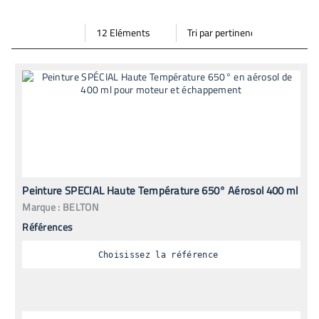
Par
Trier
Mode vignette
Mode bande
page
par
Peinture SPECIAL Haute Température 650° Aérosol 400 ml
Marque :
BELTON
Références
Choisissez la référence