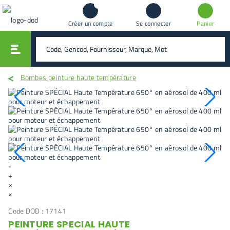
Créer un compte
Se connecter
Panier
vali
rechercher
Bombes peinture haute température
-
+
×
×
Code DOD :
17141
PEINTURE SPECIAL HAUTE