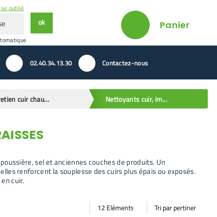
se oublié
ok
Panier
utomatique
02.40.34.13.30
Contactez-nous
Entretien cuir chaussures et vêtements
Nettoyants cuir, imperméabilisants et graisses
RAISSES
ne poussière, sel et anciennes couches de produits. Un
 elles renforcent la souplesse des cuirs plus épais ou exposés.
en cuir.
Par
Trier
Mode vignette
Mode bande
page
par