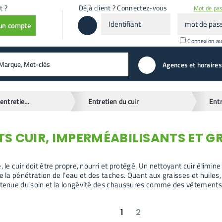
t ?
Déjà client ? Connectez-vous
Mot de pas
Identifiant
mot
 un compte
de
passe
Connexion a
valider
Agences et horaires
Droguerie, entretien et hygiène
Entretien du cuir
 CUIR, IMPERMÉABILISANTS ET G
, le cuir doit être propre, nourri et protégé. Un nettoyant cuir élimi
e la pénétration de l’eau et des taches. Quant aux graisses et huiles,
 tenue du soin et la longévité des chaussures comme des vêtements 
1
2
suivant
dernier