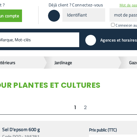
t ?
Déjà client ? Connectez-vous
Mot de pas
Identifiant
mot
 un compte
de
passe
Connexion a
valider
Agences et horaires
xtérieurs
Jardinage
UR PLANTES ET CULTURES
1
2
suivant
dernier
Sel D'epsom 600 g
Prix public (TTC)
Code
DOD
:
195781